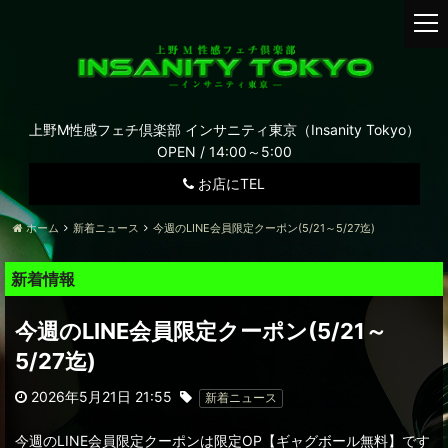
t
o
g
g
l
e
上野M性感フェチ倶楽部 インサニティ東京（Insanity Tokyo）
n
OPEN /
14:00～5:00
a
お店にTEL
v
i
ホーム
新着ニュース
今週のLINE会員限定クーポン(5/21～5/27迄)
g
a
t
新着情報
i
o
今週のLINE会員限定クーポン(5/21～
n
5/27迄)
2026年5月21日 21:55
新着ニュース
今週のLINE会員限定クーポンは限定OP【ギャグボール無料】です